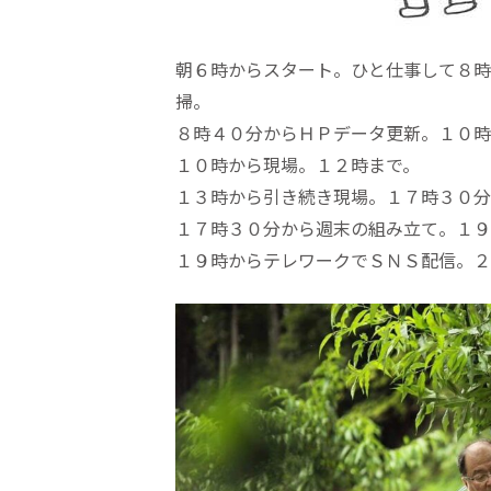
朝６時からスタート。ひと仕事して８時
掃。
８時４０分からＨＰデータ更新。１０時
１０時から現場。１２時まで。
１３時から引き続き現場。１７時３０分
１７時３０分から週末の組み立て。１９
１９時からテレワークでＳＮＳ配信。２