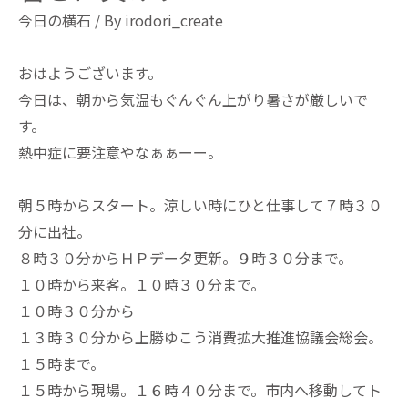
今日の横石
/ By
irodori_create
おはようございます。
今日は、朝から気温もぐんぐん上がり暑さが厳しいで
す。
熱中症に要注意やなぁぁーー。
朝５時からスタート。涼しい時にひと仕事して７時３０
分に出社。
８時３０分からＨＰデータ更新。９時３０分まで。
１０時から来客。１０時３０分まで。
１０時３０分から
１３時３０分から上勝ゆこう消費拡大推進協議会総会。
１５時まで。
１５時から現場。１６時４０分まで。市内へ移動してト